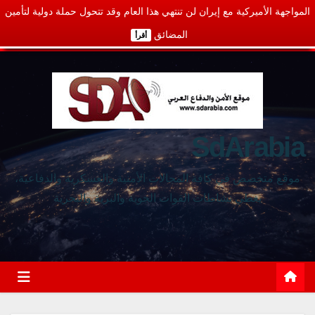
المواجهة الأميركية مع إيران لن تنتهي هذا العام وقد تتحول حملة دولية لتأمين
المضائق
أقرأ
SdArabia
موقع متخصص في كافة المجالات الأمنية والعسكرية والدفاعية،
يغطي نشاطات القوات الجوية والبرية والبحرية