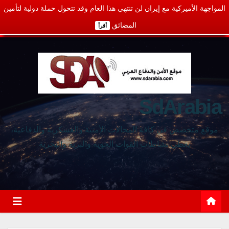
المواجهة الأميركية مع إيران لن تنتهي هذا العام وقد تتحول حملة دولية لتأمين
المضائق
أقرأ
SdArabia
موقع متخصص في كافة المجالات الأمنية والعسكرية والدفاعية،
يغطي نشاطات القوات الجوية والبرية والبحرية