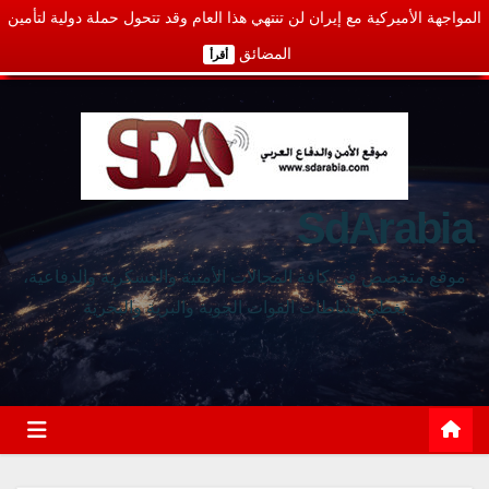
المواجهة الأميركية مع إيران لن تنتهي هذا العام وقد تتحول حملة دولية لتأمين
المضائق
أقرأ
SdArabia
موقع متخصص في كافة المجالات الأمنية والعسكرية والدفاعية،
يغطي نشاطات القوات الجوية والبرية والبحرية