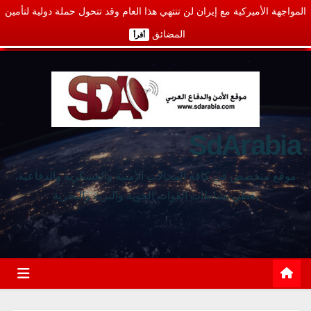
المواجهة الأميركية مع إيران لن تنتهي هذا العام وقد تتحول حملة دولية لتأمين
المضائق
أقرأ
SdArabia
موقع متخصص في كافة المجالات الأمنية والعسكرية والدفاعية،
يغطي نشاطات القوات الجوية والبرية والبحرية