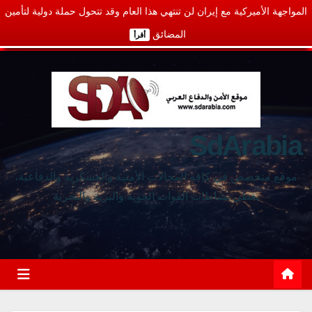
المواجهة الأميركية مع إيران لن تنتهي هذا العام وقد تتحول حملة دولية لتأمين
المضائق
أقرأ
SdArabia
موقع متخصص في كافة المجالات الأمنية والعسكرية والدفاعية،
يغطي نشاطات القوات الجوية والبرية والبحرية