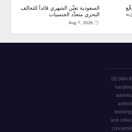
ّع
السعودية تعيِّن الشهري قائداً للتحالف
ك»
البحري متعدِّد الجنسيات
Aug 7, 2026
SEGMA ME 
handling
advertis
author
booking 
and collec
concerni