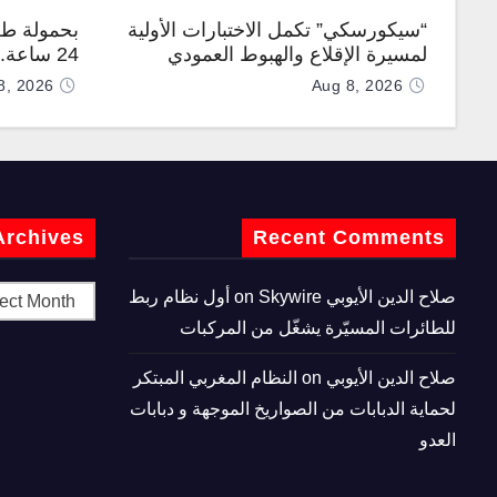
“سيكورسكي” تكمل الاختبارات الأولية
بحمولة طن
لمسيرة الإقلاع والهبوط العمودي
24 ساعة
“نوماد 100”
“TP200”
8, 2026
Aug 8, 2026
Archives
Recent Comments
صلاح الدين الأيوبي
on
Skywire أول نظام ربط
للطائرات المسيّرة يشغّل من المركبات
صلاح الدين الأيوبي
on
النظام المغربي المبتكر
لحماية الدبابات من الصواريخ الموجهة و دبابات
العدو