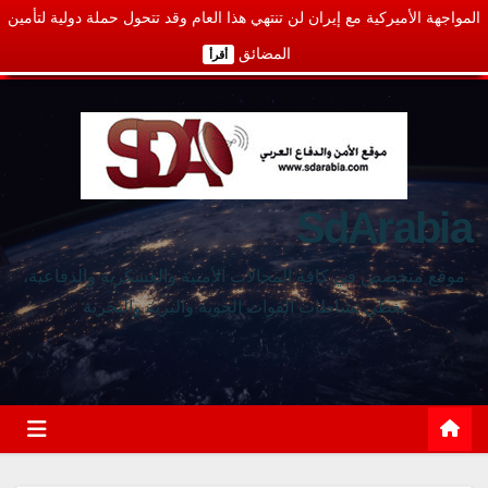
المواجهة الأميركية مع إيران لن تنتهي هذا العام وقد تتحول حملة دولية لتأمين
المضائق
أقرأ
SdArabia
موقع متخصص في كافة المجالات الأمنية والعسكرية والدفاعية،
يغطي نشاطات القوات الجوية والبرية والبحرية