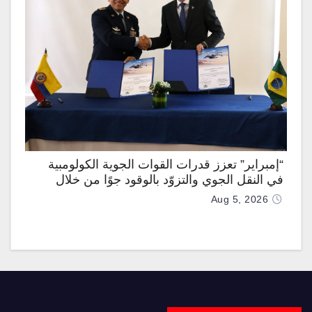
“إمبراير” تعزز قدرات القوات الجوية الكولومبية
في النقل الجوي والتزوّد بالوقود جوًا من خلال
تزويدها بطائرتي “كيه سي-390 ميلينيوم”
Aug 5, 2026