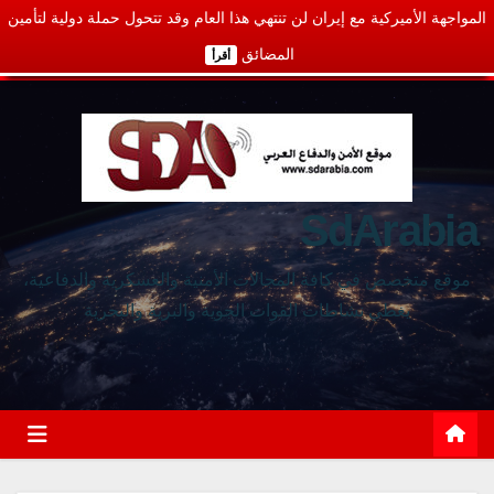
المواجهة الأميركية مع إيران لن تنتهي هذا العام وقد تتحول حملة دولية لتأمين
المضائق
أقرأ
SdArabia
موقع متخصص في كافة المجالات الأمنية والعسكرية والدفاعية،
يغطي نشاطات القوات الجوية والبرية والبحرية