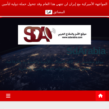
المواجهة الأميركية مع إيران لن تنتهي هذا العام وقد تتحول حملة دولية لتأمين
المضائق
أقرأ
SdArabia
موقع متخصص في كافة المجالات الأمنية والعسكرية والدفاعية،
يغطي نشاطات القوات الجوية والبرية والبحرية