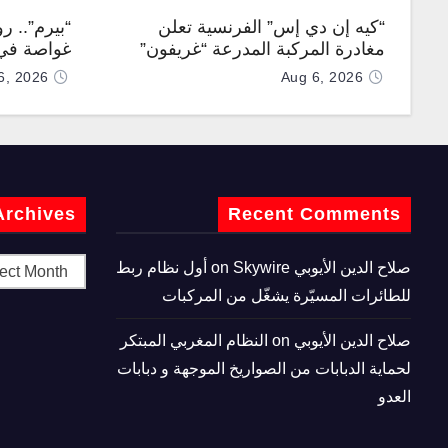
“كيه إن دي إس” الفرنسية تعلن
“بيرم”.. ر
مغادرة المركبة المدرعة “غريفون”
غواصة في 
رقم 1000 لخط الإنتاج
كروز فرط
6, 2026
Aug 6, 2026
Archives
Recent Comments
صلاح الدين الأيوبي
on
Skywire أول نظام ربط
للطائرات المسيّرة يشغّل من المركبات
صلاح الدين الأيوبي
on
النظام المغربي المبتكر
لحماية الدبابات من الصواريخ الموجهة و دبابات
العدو