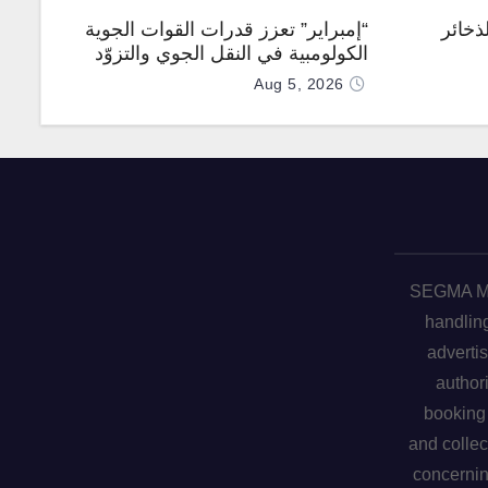
ذخائر
“إمبراير” تعزز قدرات القوات الجوية
الكولومبية في النقل الجوي والتزوّد
بالوقود جوًا من خلال تزويدها بطائرتي
Aug 5, 2026
“كيه سي-390 ميلينيوم”
SEGMA ME 
handling
advertis
author
booking 
and collec
concerni