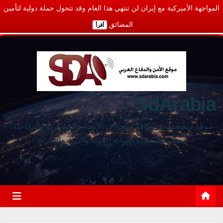
المواجهة الأميركية مع إيران لن تنتهي هذا العام وقد تتحول حملة دولية لتأمين
المضائق
أقرأ
SdArabia
موقع متخصص في كافة المجالات الأمنية والعسكرية والدفاعية،
يغطي نشاطات القوات الجوية والبرية والبحرية