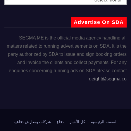
Advertise On SDA
SEGMA ME is the official media agency handling all
matters related to running advertisements on SDA. It is the
party authorized by SDA to issue and sign booking orders
and invoice the clients and collect payments. For any
enquiries concerning running ads on SDA please contact
deight@segma.co
الصفحة الرئيسية
كل الأخبار
دفاع
شركات ومعارض دفاعية