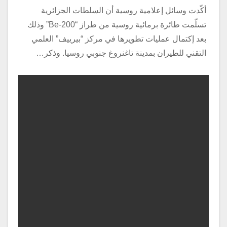
أكّدت وسائل إعلامية روسية أن السلطات الجزائرية
تسلّمت طائرة برمائية روسية من طراز “Be-200” وذلك
بعد إكتمال عمليات تطويرها في مركز “بيرييف” العلمي
التقني للطيران بمدينة تاغنروغ جنوبي روسيا. وذكر…