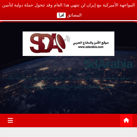
المواجهة الأميركية مع إيران لن تنتهي هذا العام وقد تتحول حملة دولية لتأمين
المضائق
أقرأ
SdArabia
موقع متخصص في كافة المجالات الأمنية والعسكرية والدفاعية،
يغطي نشاطات القوات الجوية والبرية والبحرية