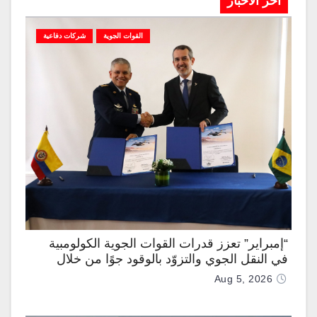
آخر الاخبار
القوات الجوية
شركات دفاعية
“إمبراير” تعزز قدرات القوات الجوية الكولومبية
في النقل الجوي والتزوّد بالوقود جوًا من خلال
تزويدها بطائرتي “كيه سي-390 ميلينيوم”
Aug 5, 2026