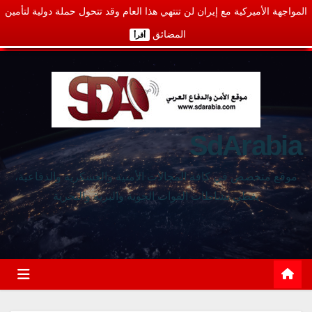
المواجهة الأميركية مع إيران لن تنتهي هذا العام وقد تتحول حملة دولية لتأمين
المضائق
أقرأ
SdArabia
موقع متخصص في كافة المجالات الأمنية والعسكرية والدفاعية،
يغطي نشاطات القوات الجوية والبرية والبحرية