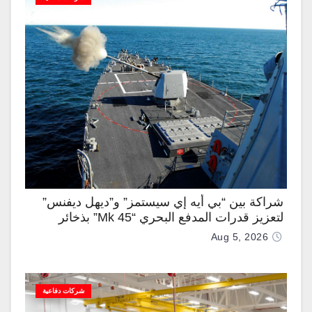
شراكة بين “بي أيه إي سيستمز” و”ديهل ديفنس”
لتعزيز قدرات المدفع البحري “Mk 45” بذخائر
موجهة وصواريخ “IRIS-T”
Aug 5, 2026
شركات دفاعية