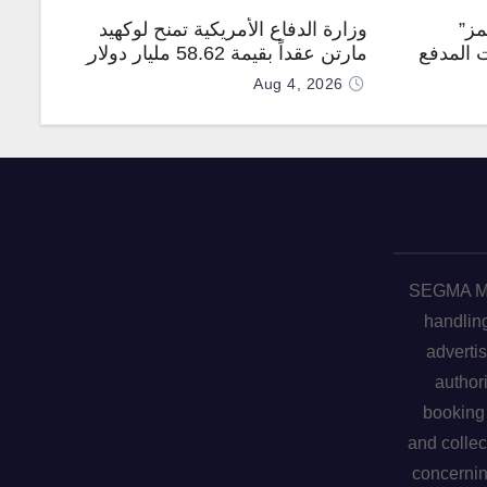
مز”
وزارة الدفاع الأمريكية تمنح لوكهيد
 المدفع
مارتن عقداً بقيمة 58.62 مليار دولار
جهة
لإنتاج صواريخ PAC-3 المطوّرة دعماً
Aug 4, 2026
لـ “ترسانة الحرية”
SEGMA ME 
handling
advertis
author
booking 
and collec
concerni