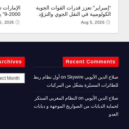
“إمبراير” تعزز قدرات القوات الجوية
الإمارات 
الكولومبية في النقل الجوي والتزوّد
0-9
بالوقود جوًا من خلال تزويدها بطائرتي
المطورة مح
5, 2026
Aug 5, 2026
“كيه سي-390 ميلينيوم”
Archives
Recent Comments
صلاح الدين الأيوبي
on
Skywire أول نظام ربط
للطائرات المسيّرة يشغّل من المركبات
صلاح الدين الأيوبي
on
النظام المغربي المبتكر
لحماية الدبابات من الصواريخ الموجهة و دبابات
العدو