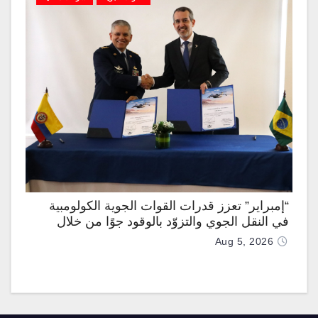
“إمبراير” تعزز قدرات القوات الجوية الكولومبية
في النقل الجوي والتزوّد بالوقود جوًا من خلال
تزويدها بطائرتي “كيه سي-390 ميلينيوم”
Aug 5, 2026