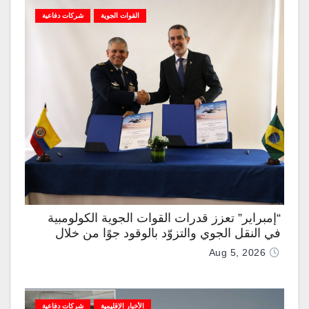
القوات الجوية
شركات دفاعية
“إمبراير” تعزز قدرات القوات الجوية الكولومبية
في النقل الجوي والتزوّد بالوقود جوًا من خلال
تزويدها بطائرتي “كيه سي-390 ميلينيوم”
Aug 5, 2026
الأخبار الإقليمية
شركات دفاعية