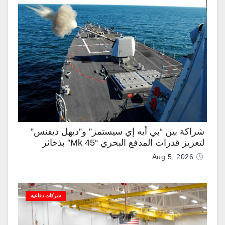
شراكة بين “بي أيه إي سيستمز” و”ديهل ديفنس”
لتعزيز قدرات المدفع البحري “Mk 45” بذخائر
موجهة وصواريخ “IRIS-T”
Aug 5, 2026
شركات دفاعية