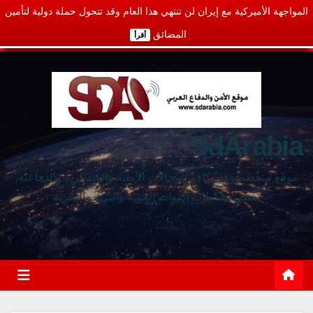
المواجهة الأميركية مع إيران لن تنتهي هذا العام وقد تتحول حملة دولية لتأمين
المضائق
أقرأ
SdArabia
موقع متخصص في كافة المجالات الأمنية والعسكرية والدفاعية،
يغطي نشاطات القوات الجوية والبرية والبحرية