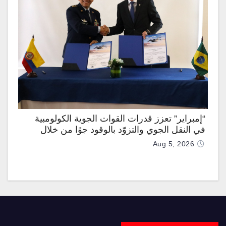
“إمبراير” تعزز قدرات القوات الجوية الكولومبية
في النقل الجوي والتزوّد بالوقود جوًا من خلال
تزويدها بطائرتي “كيه سي-390 ميلينيوم”
Aug 5, 2026