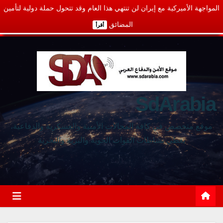
المواجهة الأميركية مع إيران لن تنتهي هذا العام وقد تتحول حملة دولية لتأمين
المضائق
أقرأ
SdArabia
موقع متخصص في كافة المجالات الأمنية والعسكرية والدفاعية،
يغطي نشاطات القوات الجوية والبرية والبحرية