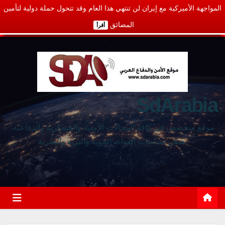
المواجهة الأميركية مع إيران لن تنتهي هذا العام وقد تتحول حملة دولية لتأمين
المضائق
أقرأ
SdArabia
موقع متخصص في كافة المجالات الأمنية والعسكرية والدفاعية،
يغطي نشاطات القوات الجوية والبرية والبحرية