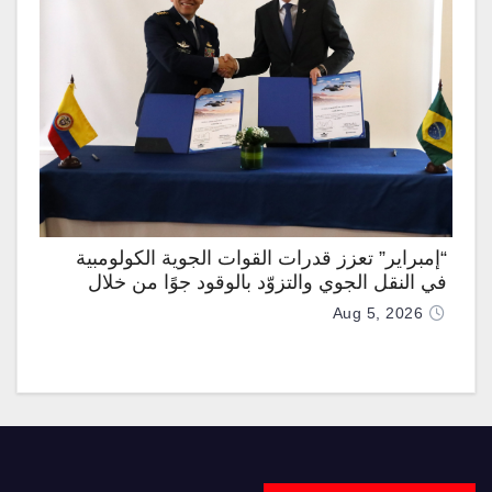
“إمبراير” تعزز قدرات القوات الجوية الكولومبية
في النقل الجوي والتزوّد بالوقود جوًا من خلال
تزويدها بطائرتي “كيه سي-390 ميلينيوم”
Aug 5, 2026