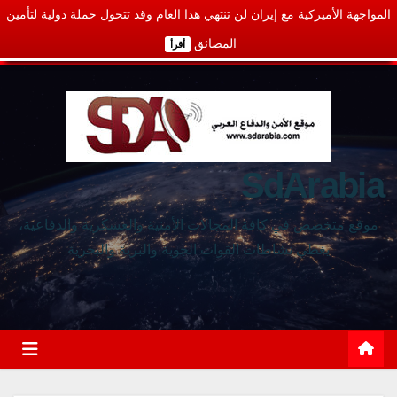
المواجهة الأميركية مع إيران لن تنتهي هذا العام وقد تتحول حملة دولية لتأمين
المضائق
أقرأ
SdArabia
موقع متخصص في كافة المجالات الأمنية والعسكرية والدفاعية،
يغطي نشاطات القوات الجوية والبرية والبحرية