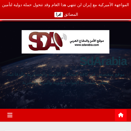
المواجهة الأميركية مع إيران لن تنتهي هذا العام وقد تتحول حملة دولية لتأمين
المضائق
أقرأ
SdArabia
موقع متخصص في كافة المجالات الأمنية والعسكرية والدفاعية،
يغطي نشاطات القوات الجوية والبرية والبحرية