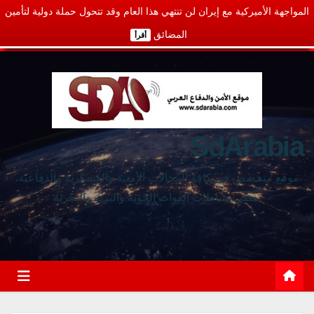
المواجهة الأميركية مع إيران لن تنتهي هذا العام وقد تتحول حملة دولية لتأمين
المضائق
أقرأ
SdArabia
موقع متخصص في كافة المجالات الأمنية والعسكرية والدفاعية،
يغطي نشاطات القوات الجوية والبرية والبحرية