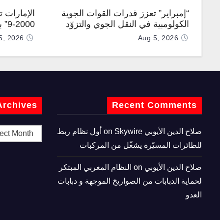
“إمبراير” تعزز قدرات القوات الجوية
الإمارات 
الكولومبية في النقل الجوي والتزوّد
0-9
بالوقود جوًا من خلال تزويدها بطائرتي
المطورة مح
5, 2026
Aug 5, 2026
“كيه سي-390 ميلينيوم”
Archives
Recent Comments
صلاح الدين الأيوبي
on
Skywire أول نظام ربط
للطائرات المسيّرة يشغّل من المركبات
صلاح الدين الأيوبي
on
النظام المغربي المبتكر
لحماية الدبابات من الصواريخ الموجهة و دبابات
العدو