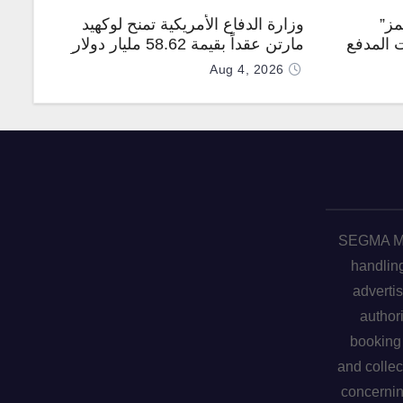
مز”
وزارة الدفاع الأمريكية تمنح لوكهيد
 المدفع
مارتن عقداً بقيمة 58.62 مليار دولار
جهة
لإنتاج صواريخ PAC-3 المطوّرة دعماً
Aug 4, 2026
لـ “ترسانة الحرية”
SEGMA ME 
handling
advertis
author
booking 
and collec
concerni