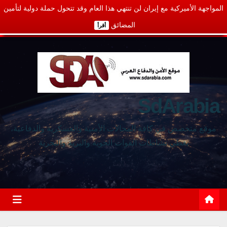
المواجهة الأميركية مع إيران لن تنتهي هذا العام وقد تتحول حملة دولية لتأمين
المضائق
أقرأ
SdArabia
موقع متخصص في كافة المجالات الأمنية والعسكرية والدفاعية،
يغطي نشاطات القوات الجوية والبرية والبحرية