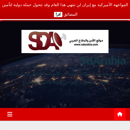
المواجهة الأميركية مع إيران لن تنتهي هذا العام وقد تتحول حملة دولية لتأمين
المضائق
أقرأ
SdArabia
موقع متخصص في كافة المجالات الأمنية والعسكرية والدفاعية،
يغطي نشاطات القوات الجوية والبرية والبحرية