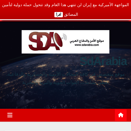
المواجهة الأميركية مع إيران لن تنتهي هذا العام وقد تتحول حملة دولية لتأمين
المضائق
أقرأ
SdArabia
موقع متخصص في كافة المجالات الأمنية والعسكرية والدفاعية،
يغطي نشاطات القوات الجوية والبرية والبحرية