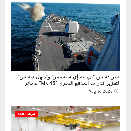
شراكة بين “بي أيه إي سيستمز” و”ديهل ديفنس”
لتعزيز قدرات المدفع البحري “Mk 45” بذخائر
موجهة وصواريخ “IRIS-T”
Aug 5, 2026
شركات دفاعية