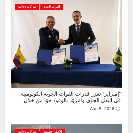
القوات الجوية
شركات دفاعية
“إمبراير” تعزز قدرات القوات الجوية الكولومبية
في النقل الجوي والتزوّد بالوقود جوًا من خلال
تزويدها بطائرتي “كيه سي-390 ميلينيوم”
Aug 5, 2026
الأخبار الإقليمية
شركات دفاعية