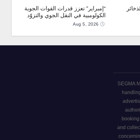
ذخائر
“إمبراير” تعزز قدرات القوات الجوية
الكولومبية في النقل الجوي والتزوّد
بالوقود جوًا من خلال تزويدها بطائرتي
Aug 5, 2026
“كيه سي-390 ميلينيوم”
SEGMA ME 
handling
advertis
author
booking 
and collec
concerni