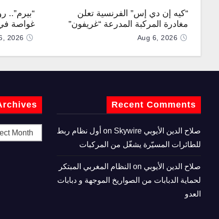
“كيه إن دي إس” الفرنسية تعلن
“بيرم”.. ر
مغادرة المركبة المدرعة “غريفون”
غواصة في 
رقم 1000 لخط الإنتاج
كروز فرط
6, 2026
Aug 6, 2026
Archives
Recent Comments
صلاح الدين الأيوبي
on
Skywire أول نظام ربط
للطائرات المسيّرة يشغّل من المركبات
صلاح الدين الأيوبي
on
النظام المغربي المبتكر
لحماية الدبابات من الصواريخ الموجهة و دبابات
العدو