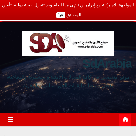
المواجهة الأميركية مع إيران لن تنتهي هذا العام وقد تتحول حملة دولية لتأمين
المضائق
أقرأ
SdArabia
موقع متخصص في كافة المجالات الأمنية والعسكرية والدفاعية،
يغطي نشاطات القوات الجوية والبرية والبحرية