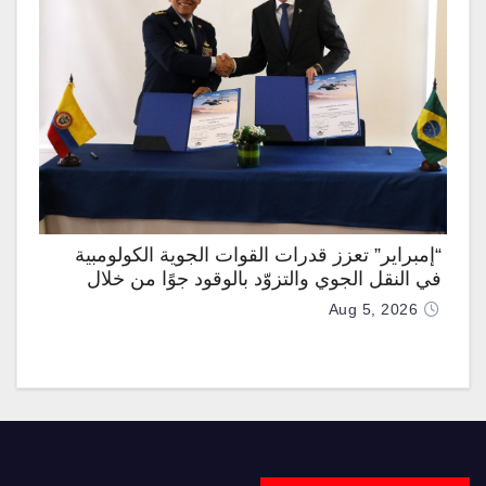
“إمبراير” تعزز قدرات القوات الجوية الكولومبية
في النقل الجوي والتزوّد بالوقود جوًا من خلال
تزويدها بطائرتي “كيه سي-390 ميلينيوم”
Aug 5, 2026