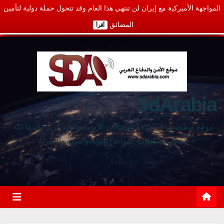
المواجهة الأميركية مع إيران لن تنتهي هذا العام وقد تتحول حملة دولية لتأمين
المضائق
أقرأ
SdArabia
موقع متخصص في كافة المجالات الأمنية والعسكرية والدفاعية،
يغطي نشاطات القوات الجوية والبرية والبحرية