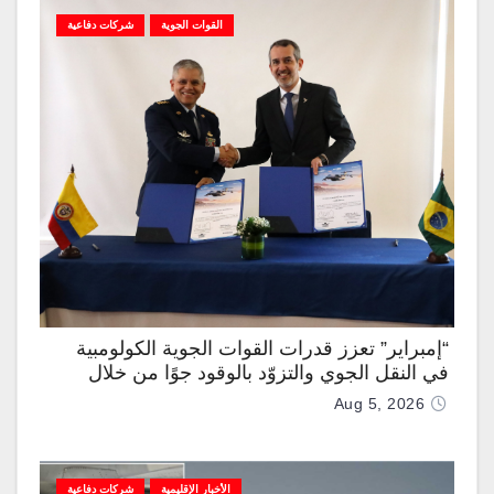
القوات الجوية
شركات دفاعية
“إمبراير” تعزز قدرات القوات الجوية الكولومبية
في النقل الجوي والتزوّد بالوقود جوًا من خلال
تزويدها بطائرتي “كيه سي-390 ميلينيوم”
Aug 5, 2026
الأخبار الإقليمية
شركات دفاعية