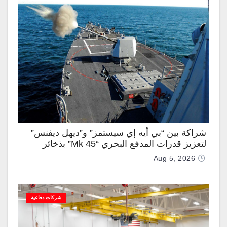
شراكة بين “بي أيه إي سيستمز” و”ديهل ديفنس”
لتعزيز قدرات المدفع البحري “Mk 45” بذخائر
موجهة وصواريخ “IRIS-T”
Aug 5, 2026
شركات دفاعية