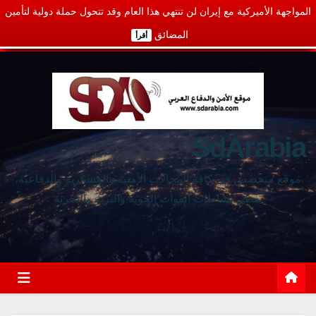
المواجهة الأميركية مع إيران لن تنتهي هذا العام وقد تتحول حملة دولية لتأمين
المضائق
أقرأ
SdArabia
موقع متخصص في كافة المجالات الأمنية والعسكرية والدفاعية،
يغطي نشاطات القوات الجوية والبرية والبحرية