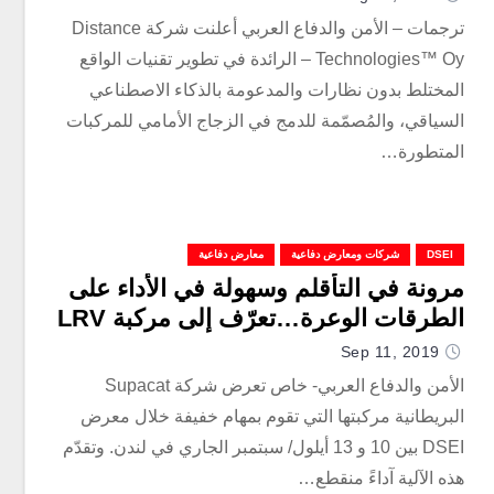
ترجمات – الأمن والدفاع العربي أعلنت شركة Distance
Technologies™ Oy – الرائدة في تطوير تقنيات الواقع
المختلط بدون نظارات والمدعومة بالذكاء الاصطناعي
السياقي، والمُصمّمة للدمج في الزجاج الأمامي للمركبات
المتطورة…
DSEI
شركات ومعارض دفاعية
معارض دفاعية
مرونة في التأقلم وسهولة في الأداء على
الطرقات الوعرة…تعرّف إلى مركبة LRV
Sep 11, 2019
الأمن والدفاع العربي- خاص تعرض شركة Supacat
البريطانية مركبتها التي تقوم بمهام خفيفة خلال معرض
DSEI بين 10 و 13 أيلول/ سبتمبر الجاري في لندن. وتقدّم
هذه الآلية آداءً منقطع…