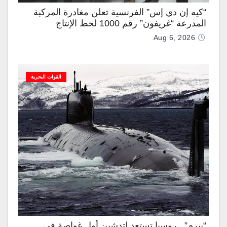
“كيه إن دي إس” الفرنسية تعلن مغادرة المركبة
المدرعة “غريفون” رقم 1000 لخط الإنتاج
Aug 6, 2026
القوات البحرية
“بيرم”.. روسيا تستعد لتدشين أول غواصة في