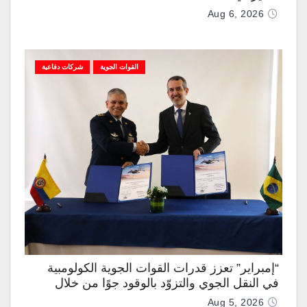
Aug 6, 2026
القوات الجوية
شركات دفاعية
“إمبراير” تعزز قدرات القوات الجوية الكولومبية
في النقل الجوي والتزوّد بالوقود جوًا من خلال
تزويدها بطائرتي “كيه سي-390 ميلينيوم”
Aug 5, 2026