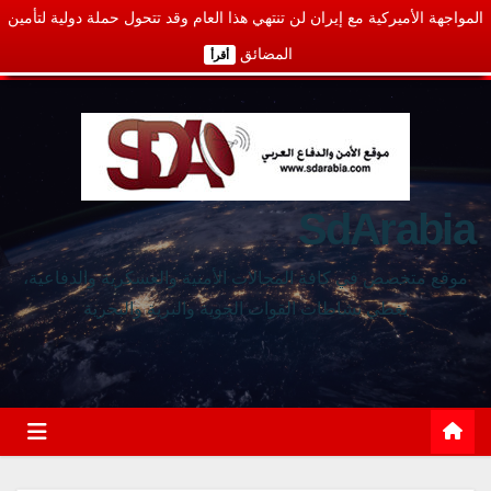
المواجهة الأميركية مع إيران لن تنتهي هذا العام وقد تتحول حملة دولية لتأمين
المضائق
أقرأ
SdArabia
موقع متخصص في كافة المجالات الأمنية والعسكرية والدفاعية،
يغطي نشاطات القوات الجوية والبرية والبحرية