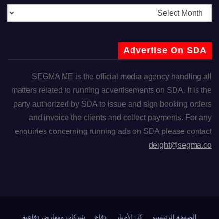
Advertise On SDA
SEGMA ME is the official media agency handling all
matters related to running advertisements on SDA. It is the
party authorized by SDA to issue and sign booking orders
and invoice the clients and collect payments. For any
enquiries concerning running ads on SDA please contact
deight@segma.co
الصفحة الرئيسية
كل الأخبار
دفاع
شركات ومعارض دفاعية