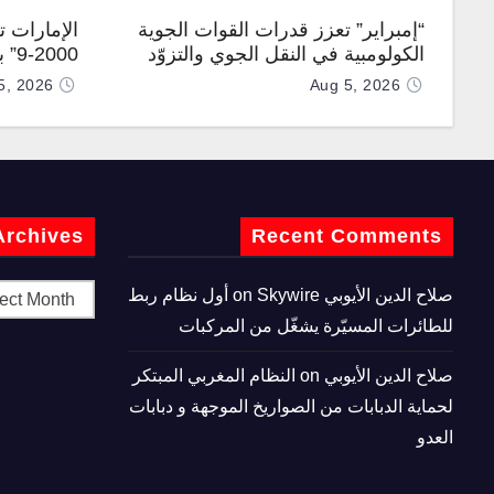
“إمبراير” تعزز قدرات القوات الجوية
الإمارات 
الكولومبية في النقل الجوي والتزوّد
0-9
بالوقود جوًا من خلال تزويدها بطائرتي
المطورة مح
5, 2026
Aug 5, 2026
“كيه سي-390 ميلينيوم”
Archives
Recent Comments
صلاح الدين الأيوبي
on
Skywire أول نظام ربط
للطائرات المسيّرة يشغّل من المركبات
صلاح الدين الأيوبي
on
النظام المغربي المبتكر
لحماية الدبابات من الصواريخ الموجهة و دبابات
العدو