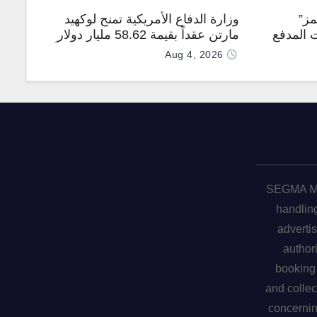
مز”
وزارة الدفاع الأمريكية تمنح لوكهيد
 المدفع
مارتن عقداً بقيمة 58.62 مليار دولار
جهة
لإنتاج صواريخ PAC-3 المطوّرة دعماً
Aug 4, 2026
لـ “ترسانة الحرية”
SEGMA ME 
handling
advertis
author
booking 
and collec
concerni