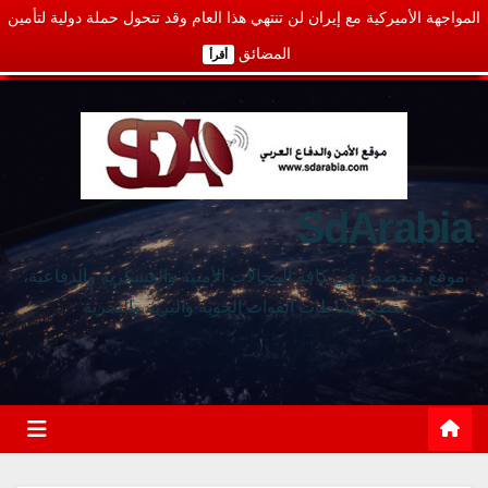
المواجهة الأميركية مع إيران لن تنتهي هذا العام وقد تتحول حملة دولية لتأمين
المضائق
أقرأ
SdArabia
موقع متخصص في كافة المجالات الأمنية والعسكرية والدفاعية،
يغطي نشاطات القوات الجوية والبرية والبحرية