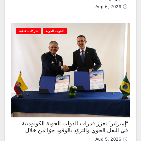
Aug 6, 2026
القوات الجوية
شركات دفاعية
“إمبراير” تعزز قدرات القوات الجوية الكولومبية
في النقل الجوي والتزوّد بالوقود جوًا من خلال
تزويدها بطائرتي “كيه سي-390 ميلينيوم”
Aug 5, 2026