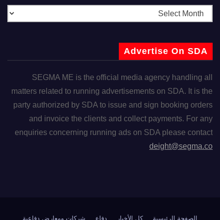
Advertise On SDA
SEGMA ME is the official media agency handling all
matters related to running advertisements on SDA. It is the
party authorized by SDA to issue and sign booking orders
and invoice the clients and collect payments. For any
enquiries concerning running ads on SDA please contact
deight@segma.co
الصفحة الرئيسية
كل الأخبار
دفاع
شركات ومعارض دفاعية