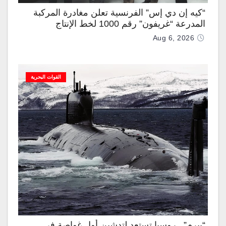
“كيه إن دي إس” الفرنسية تعلن مغادرة المركبة
المدرعة “غريفون” رقم 1000 لخط الإنتاج
Aug 6, 2026
القوات البحرية
“بيرم”.. روسيا تستعد لتدشين أول غواصة في