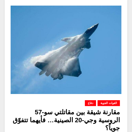
القوات الجوية
دفاع
مقارنة شيقة بين مقاتلتي سو-57
الروسية وجي-20 الصينية… فأيهما تتفوّق
جوياً؟