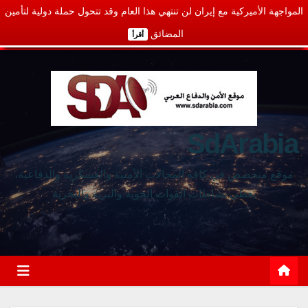
المواجهة الأميركية مع إيران لن تنتهي هذا العام وقد تتحول حملة دولية لتأمين
المضائق
أقرأ
SdArabia
موقع متخصص في كافة المجالات الأمنية والعسكرية والدفاعية،
يغطي نشاطات القوات الجوية والبرية والبحرية