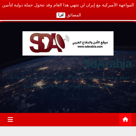
المواجهة الأميركية مع إيران لن تنتهي هذا العام وقد تتحول حملة دولية لتأمين
المضائق
أقرأ
SdArabia
موقع متخصص في كافة المجالات الأمنية والعسكرية والدفاعية،
يغطي نشاطات القوات الجوية والبرية والبحرية