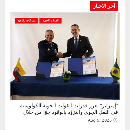
آخر الاخبار
القوات الجوية
شركات دفاعية
“إمبراير” تعزز قدرات القوات الجوية الكولومبية
في النقل الجوي والتزوّد بالوقود جوًا من خلال
تزويدها بطائرتي “كيه سي-390 ميلينيوم”
Aug 5, 2026