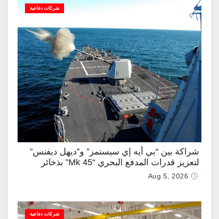
شركات دفاعية
شراكة بين “بي أيه إي سيستمز” و”ديهل ديفنس”
لتعزيز قدرات المدفع البحري “Mk 45” بذخائر
موجهة وصواريخ “IRIS-T”
Aug 5, 2026
شركات دفاعية