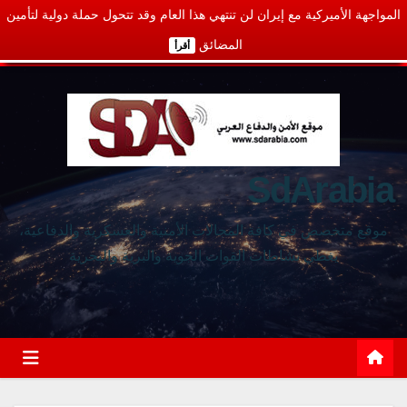
المواجهة الأميركية مع إيران لن تنتهي هذا العام وقد تتحول حملة دولية لتأمين
المضائق
أقرأ
SdArabia
موقع متخصص في كافة المجالات الأمنية والعسكرية والدفاعية،
يغطي نشاطات القوات الجوية والبرية والبحرية