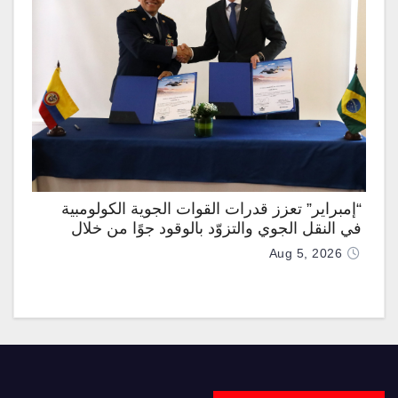
“إمبراير” تعزز قدرات القوات الجوية الكولومبية
في النقل الجوي والتزوّد بالوقود جوًا من خلال
تزويدها بطائرتي “كيه سي-390 ميلينيوم”
Aug 5, 2026