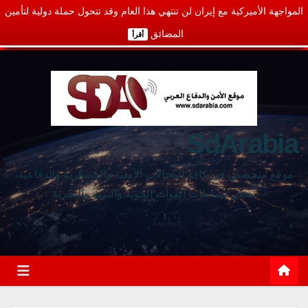
المواجهة الأميركية مع إيران لن تنتهي هذا العام وقد تتحول حملة دولية لتأمين
المضائق
أقرأ
SdArabia
موقع متخصص في كافة المجالات الأمنية والعسكرية والدفاعية،
يغطي نشاطات القوات الجوية والبرية والبحرية