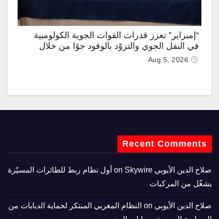
“إمبراير” تعزز قدرات القوات الجوية الكولومبية
في النقل الجوي والتزوّد بالوقود جوًا من خلال
تزويدها بطائرتي “كيه سي-390 ميلينيوم”
Aug 5, 2026
Recent Comments
صلاح الدين الأيوبي
on
Skywire أول نظام ربط للطائرات المسيّرة
يشغّل من المركبات
صلاح الدين الأيوبي
on
النظام المغربي المبتكر لحماية الدبابات من