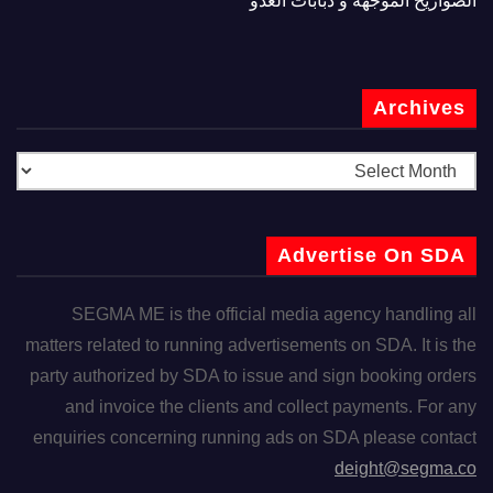
الصواريخ الموجهة و دبابات العدو
Archives
Advertise On SDA
SEGMA ME is the official media agency handling all
matters related to running advertisements on SDA. It is the
party authorized by SDA to issue and sign booking orders
and invoice the clients and collect payments. For any
enquiries concerning running ads on SDA please contact
deight@segma.co