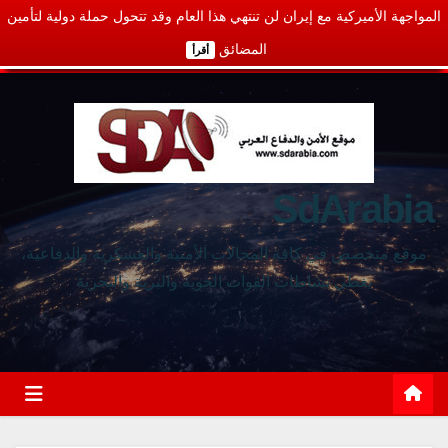
المواجهة الأميركية مع إيران لن تنتهي هذا العام وقد تتحول حملة دولية لتأمين
المضائق
أقرأ
SdArabia
موقع متخصص في كافة المجالات الأمنية والعسكرية والدفاعية،
يغطي نشاطات القوات الجوية والبرية والبحرية