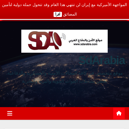
المواجهة الأميركية مع إيران لن تنتهي هذا العام وقد تتحول حملة دولية لتأمين
المضائق
أقرأ
SdArabia
موقع متخصص في كافة المجالات الأمنية والعسكرية والدفاعية،
يغطي نشاطات القوات الجوية والبرية والبحرية