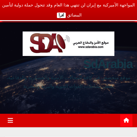
المواجهة الأميركية مع إيران لن تنتهي هذا العام وقد تتحول حملة دولية لتأمين
المضائق
أقرأ
SdArabia
موقع متخصص في كافة المجالات الأمنية والعسكرية والدفاعية،
يغطي نشاطات القوات الجوية والبرية والبحرية