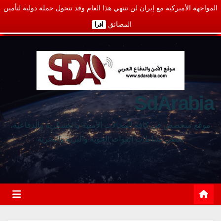
المواجهة الأميركية مع إيران لن تنتهي هذا العام وقد تتحول حملة دولية لتأمين
المضائق
أقرأ
SdArabia
موقع متخصص في كافة المجالات الأمنية والعسكرية والدفاعية،
يغطي نشاطات القوات الجوية والبرية والبحرية