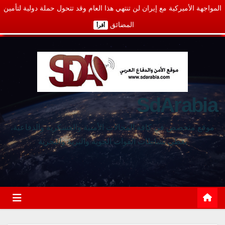
المواجهة الأميركية مع إيران لن تنتهي هذا العام وقد تتحول حملة دولية لتأمين
المضائق
أقرأ
SdArabia
موقع متخصص في كافة المجالات الأمنية والعسكرية والدفاعية،
يغطي نشاطات القوات الجوية والبرية والبحرية