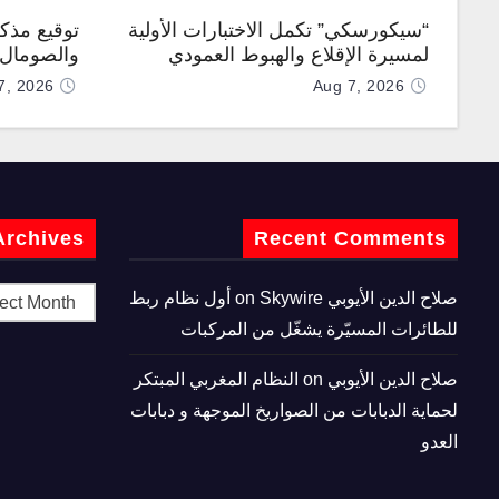
“سيكورسكي” تكمل الاختبارات الأولية
توقيع مذك
لمسيرة الإقلاع والهبوط العمودي
والصومال ل
“نوماد 100”
7, 2026
Aug 7, 2026
Archives
Recent Comments
صلاح الدين الأيوبي
on
Skywire أول نظام ربط
للطائرات المسيّرة يشغّل من المركبات
صلاح الدين الأيوبي
on
النظام المغربي المبتكر
لحماية الدبابات من الصواريخ الموجهة و دبابات
العدو