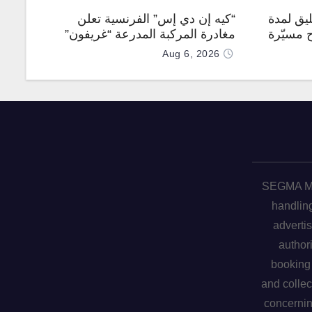
يق لمدة
“كيه إن دي إس” الفرنسية تعلن
ح مسيّرة
مغادرة المركبة المدرعة “غريفون”
رقم 1000 لخط الإنتاج
Aug 6, 2026
SEGMA ME 
handling
advertis
author
booking 
and collec
concerni