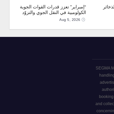
ذخائر
“إمبراير” تعزز قدرات القوات الجوية
الكولومبية في النقل الجوي والتزوّد
بالوقود جوًا من خلال تزويدها بطائرتي
Aug 5, 2026
“كيه سي-390 ميلينيوم”
SEGMA ME 
handling
advertis
author
booking 
and collec
concerni