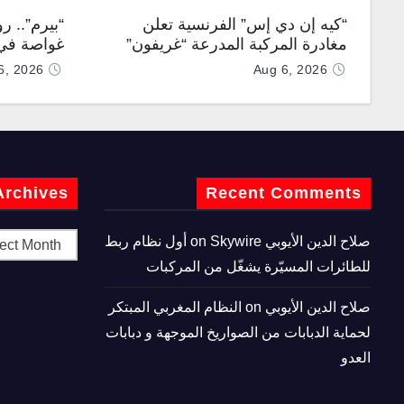
“كيه إن دي إس” الفرنسية تعلن
“بيرم”.. ر
مغادرة المركبة المدرعة “غريفون”
غواصة في 
رقم 1000 لخط الإنتاج
كروز فرط
6, 2026
Aug 6, 2026
Archives
Recent Comments
صلاح الدين الأيوبي
on
Skywire أول نظام ربط
للطائرات المسيّرة يشغّل من المركبات
صلاح الدين الأيوبي
on
النظام المغربي المبتكر
لحماية الدبابات من الصواريخ الموجهة و دبابات
العدو