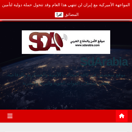
المواجهة الأميركية مع إيران لن تنتهي هذا العام وقد تتحول حملة دولية لتأمين
المضائق
أقرأ
SdArabia
موقع متخصص في كافة المجالات الأمنية والعسكرية والدفاعية،
يغطي نشاطات القوات الجوية والبرية والبحرية