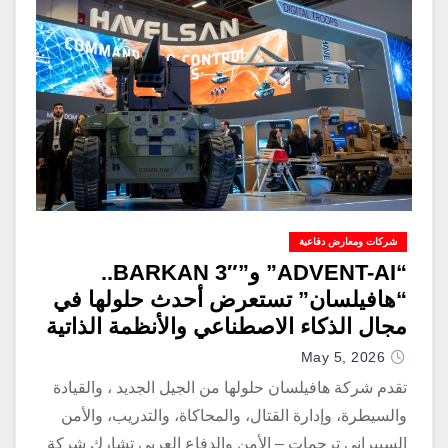
شركات ومعارض دفاعية
“ADVENT-AI” و”BARKAN 3″..
“هافيلسان” تستعرض أحدث حلولها في
مجال الذكاء الاصطناعي والأنظمة الذاتية
خلال معرض “ساها 2026”
May 5, 2026
تقدم شركة هافيلسان حلولها من الجيل الجديد ، والقيادة
والسيطرة، وإدارة القتال، والمحاكاة، والتدريب، والأمن
السيبراني ترجمات – الأمن والدفاع العربي تشارك شركة