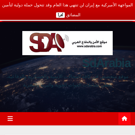
المواجهة الأميركية مع إيران لن تنتهي هذا العام وقد تتحول حملة دولية لتأمين
المضائق
أقرأ
SdArabia
موقع متخصص في كافة المجالات الأمنية والعسكرية والدفاعية،
يغطي نشاطات القوات الجوية والبرية والبحرية