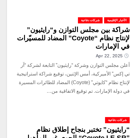
الأخبار الإقليمية
شركات دفاعية
شراكة بين مجلس التوازن و“رايثيون”
لإنتاج نظام “Coyote” المضاد للمسيّرات
في الإمارات
Apr 22, 2025
أعلن مجلس التوازن وشركة “رايثيون” التابعة لشركة “آر
تي إكس” الأميركية، أمس الإثنين، توقيع شراكة استراتيجية
لإنتاج نظام “كايوتي” (Coyote) المضاد للطائرات المسيرة
في دولة الإمارات. تم توقيع الاتفاقية من…
شركات دفاعية
“رايثيون” تختبر بنجاح إطلاق نظام
”Coyote LE SR“ الجوي غير المأهول