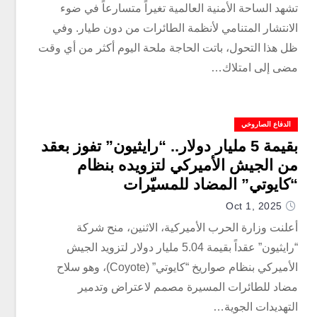
تشهد الساحة الأمنية العالمية تغيراً متسارعاً في ضوء
الانتشار المتنامي لأنظمة الطائرات من دون طيار. وفي
ظل هذا التحول، باتت الحاجة ملحة اليوم أكثر من أي وقت
مضى إلى امتلاك…
الدفاع الصاروخي
بقيمة 5 مليار دولار.. “رايثيون” تفوز بعقد
من الجيش الأميركي لتزويده بنظام
“كايوتي” المضاد للمسيّرات
Oct 1, 2025
أعلنت وزارة الحرب الأميركية، الاثنين، منح شركة
“رايثيون” عقداً بقيمة 5.04 مليار دولار لتزويد الجيش
الأميركي بنظام صواريخ “كايوتي” (Coyote)، وهو سلاح
مضاد للطائرات المسيرة مصمم لاعتراض وتدمير
التهديدات الجوية…