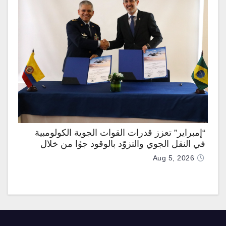
“إمبراير” تعزز قدرات القوات الجوية الكولومبية
في النقل الجوي والتزوّد بالوقود جوًا من خلال
تزويدها بطائرتي “كيه سي-390 ميلينيوم”
Aug 5, 2026