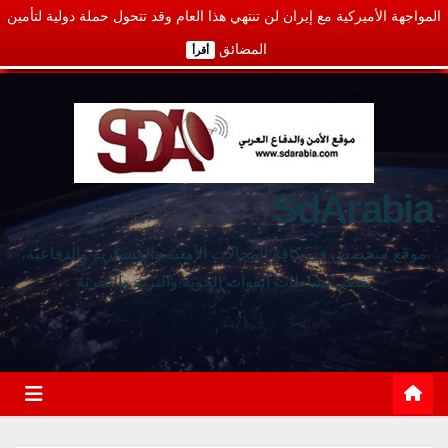
المواجهة الأميركية مع إيران لن تنتهي هذا العام وقد تتحول حملة دولية لتأمين
المضائق
أقرأ
SdArabia
موقع متخصص في كافة المجالات الأمنية والعسكرية والدفاعية،
يغطي نشاطات القوات الجوية والبرية والبحرية