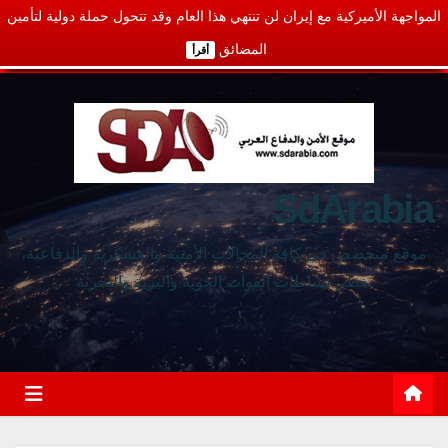
المواجهة الأميركية مع إيران لن تنتهي هذا العام وقد تتحول حملة دولية لتأمين
المضائق
أقرأ
SdArabia
موقع متخصص في كافة المجالات الأمنية والعسكرية والدفاعية،
يغطي نشاطات القوات الجوية والبرية والبحرية